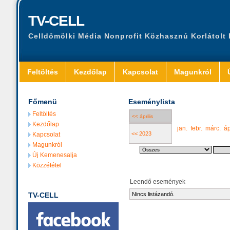
TV-CELL
Celldömölki Média Nonprofit Közhasznú Korlátolt
Feltöltés
Kezdőlap
Kapcsolat
Magunkról
Főmenü
Eseménylista
Feltöltés
<< április
Kezdőlap
jan.
febr.
márc.
áp
<< 2023
Kapcsolat
Magunkról
Új Kemenesalja
Közzététel
Leendő események
TV-CELL
Nincs listázandó.