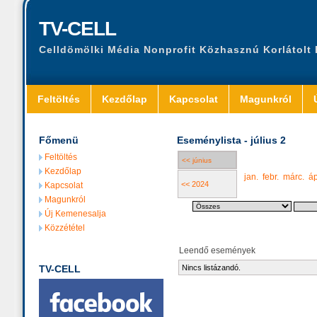
TV-CELL
Celldömölki Média Nonprofit Közhasznú Korlátolt
Feltöltés
Kezdőlap
Kapcsolat
Magunkról
Főmenü
Eseménylista - július 2
Feltöltés
<< június
Kezdőlap
jan.
febr.
márc.
áp
<< 2024
Kapcsolat
Magunkról
Új Kemenesalja
Közzététel
Leendő események
TV-CELL
Nincs listázandó.