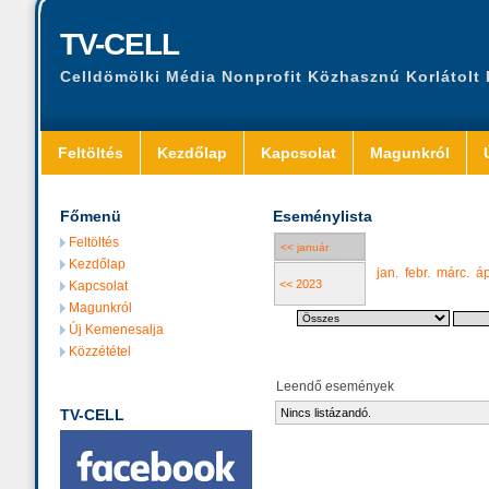
TV-CELL
Celldömölki Média Nonprofit Közhasznú Korlátolt
Feltöltés
Kezdőlap
Kapcsolat
Magunkról
Főmenü
Eseménylista
Feltöltés
<< január
Kezdőlap
jan.
febr.
márc.
áp
<< 2023
Kapcsolat
Magunkról
Új Kemenesalja
Közzététel
Leendő események
TV-CELL
Nincs listázandó.