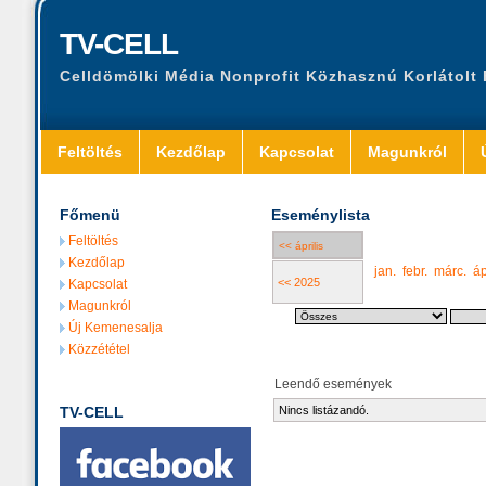
TV-CELL
Celldömölki Média Nonprofit Közhasznú Korlátolt
Feltöltés
Kezdőlap
Kapcsolat
Magunkról
Főmenü
Eseménylista
Feltöltés
<< április
Kezdőlap
jan.
febr.
márc.
áp
<< 2025
Kapcsolat
Magunkról
Új Kemenesalja
Közzététel
Leendő események
TV-CELL
Nincs listázandó.