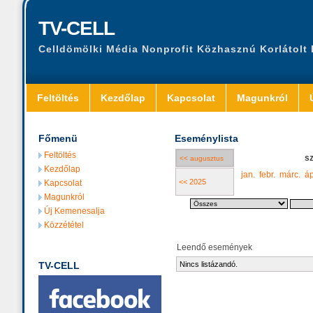
TV-CELL
Celldömölki Média Nonprofit Közhasznú Korlátolt
Feltöltés
Kezdőlap
Kapcsolat
Magunkról
Főmenü
Eseménylista
Feltöltés
s
<< augusztus
Kezdőlap
jan.
febr.
márc.
áp
<< 2025
Kapcsolat
Magunkról
Új Kemenesalja
Közzététel
Leendő események
TV-CELL
Nincs listázandó.