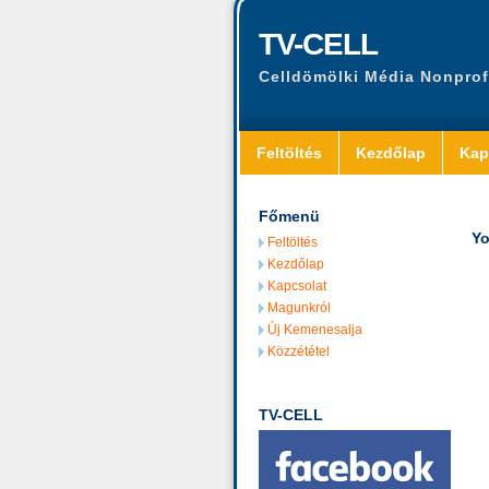
TV-CELL
Celldömölki Média Nonprof
Feltöltés
Kezdőlap
Kap
Főmenü
Yo
Feltöltés
Kezdőlap
Kapcsolat
Magunkról
Új Kemenesalja
Közzététel
TV-CELL