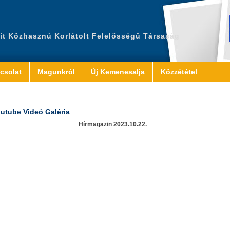
it Közhasznú Korlátolt Felelősségű Társaság
csolat
Magunkról
Új Kemenesalja
Közzététel
utube Videó Galéria
Hírmagazin 2023.10.22.