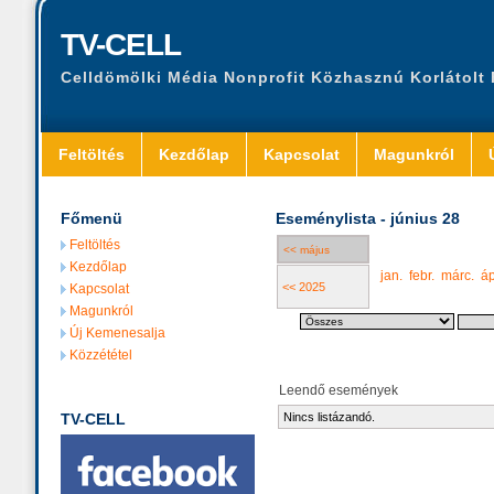
TV-CELL
Celldömölki Média Nonprofit Közhasznú Korlátolt
Feltöltés
Kezdőlap
Kapcsolat
Magunkról
Főmenü
Eseménylista - június 28
Feltöltés
<< május
Kezdőlap
jan.
febr.
márc.
áp
<< 2025
Kapcsolat
Magunkról
Új Kemenesalja
Közzététel
Leendő események
TV-CELL
Nincs listázandó.