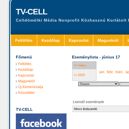
TV-CELL
Celldömölki Média Nonprofit Közhasznú Korlátolt
Feltöltés
Kezdőlap
Kapcsolat
Magunkról
Főmenü
Eseménylista - június 17
Feltöltés
<< május
Kezdőlap
jan.
febr.
márc.
áp
<< 2025
Kapcsolat
Magunkról
Új Kemenesalja
Közzététel
Leendő események
TV-CELL
Nincs listázandó.