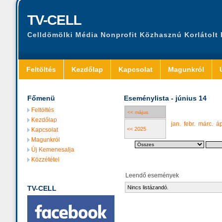
TV-CELL
Celldömölki Média Nonprofit Közhasznú Korlátolt
Feltöltés
Kezdőlap
Kapcsolat
Magunkról
Főmenü
Eseménylista - június 14
Feltöltés
<< május
Kezdőlap
jan.
febr.
márc.
áp
<< 2025
Kapcsolat
Magunkról
Új Kemenesalja
Közzététel
Leendő események
TV-CELL
Nincs listázandó.