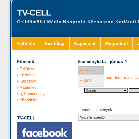
TV-CELL
Celldömölki Média Nonprofit Közhasznú Korlátolt
Feltöltés
Kezdőlap
Kapcsolat
Magunkról
Főmenü
Eseménylista - június 4
Feltöltés
<< május
Kezdőlap
jan.
febr.
márc.
áp
<< 2025
Kapcsolat
Magunkról
Új Kemenesalja
Közzététel
Leendő események
TV-CELL
Nincs listázandó.