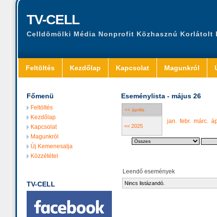
TV-CELL
Celldömölki Média Nonprofit Közhasznú Korlátolt
Feltöltés
Kezdőlap
Kapcsolat
Magunkról
Főmenü
Eseménylista - május 26
Feltöltés
<< április
Kezdőlap
jan.
febr.
márc.
áp
<< 2025
Kapcsolat
Magunkról
Új Kemenesalja
Közzététel
Leendő események
TV-CELL
Nincs listázandó.