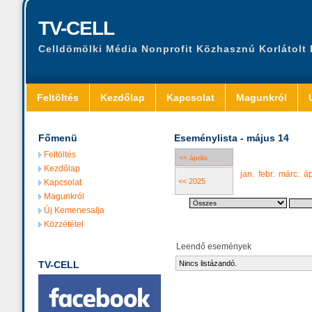
TV-CELL
Celldömölki Média Nonprofit Közhasznú Korlátolt
Feltöltés
Kezdőlap
Kapcsolat
Magunkról
Főmenü
Eseménylista - május 14
Feltöltés
<< április
Kezdőlap
jan.
febr.
márc.
áp
<< 2025
Kapcsolat
Magunkról
Új Kemenesalja
Közzététel
Leendő események
TV-CELL
Nincs listázandó.