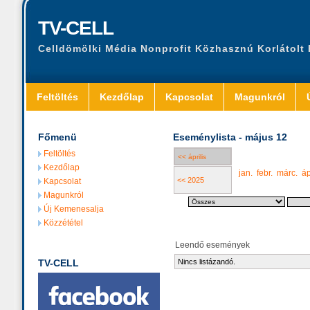
TV-CELL
Celldömölki Média Nonprofit Közhasznú Korlátolt
Feltöltés
Kezdőlap
Kapcsolat
Magunkról
Főmenü
Eseménylista - május 12
Feltöltés
<< április
Kezdőlap
jan.
febr.
márc.
áp
<< 2025
Kapcsolat
Magunkról
Új Kemenesalja
Közzététel
Leendő események
TV-CELL
Nincs listázandó.