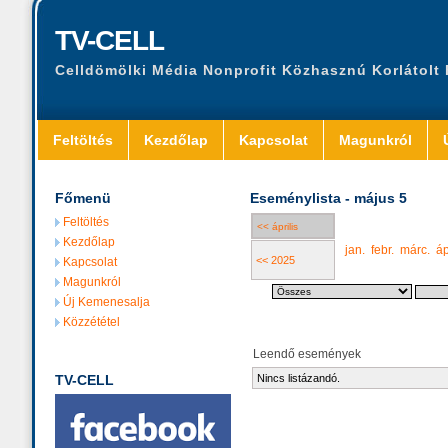
TV-CELL
Celldömölki Média Nonprofit Közhasznú Korlátolt
Feltöltés
Kezdőlap
Kapcsolat
Magunkról
Főmenü
Eseménylista - május 5
Feltöltés
<< április
Kezdőlap
jan.
febr.
márc.
áp
<< 2025
Kapcsolat
Magunkról
Új Kemenesalja
Közzététel
Leendő események
TV-CELL
Nincs listázandó.