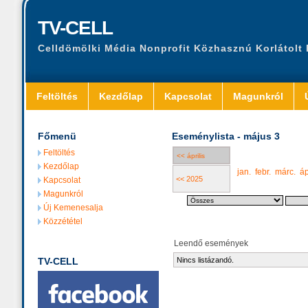
TV-CELL
Celldömölki Média Nonprofit Közhasznú Korlátolt
Feltöltés
Kezdőlap
Kapcsolat
Magunkról
Főmenü
Eseménylista - május 3
Feltöltés
<< április
Kezdőlap
jan.
febr.
márc.
áp
<< 2025
Kapcsolat
Magunkról
Új Kemenesalja
Közzététel
Leendő események
TV-CELL
Nincs listázandó.