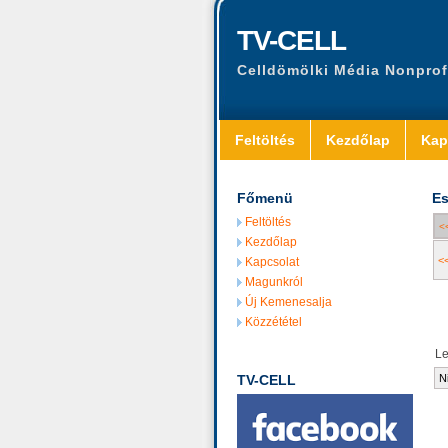
TV-CELL
Celldömölki Média Nonprof
Feltöltés
Kezdőlap
Kap
Főmenü
Es
Feltöltés
<
Kezdőlap
<
Kapcsolat
Magunkról
Új Kemenesalja
Közzététel
L
TV-CELL
N