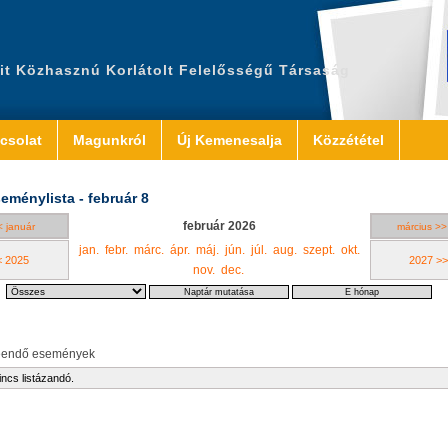
it Közhasznú Korlátolt Felelősségű Társaság
csolat
Magunkról
Új Kemenesalja
Közzététel
eménylista - február 8
február 2026
< január
március >>
jan.
febr.
márc.
ápr.
máj.
jún.
júl.
aug.
szept.
okt.
< 2025
2027 >>
nov.
dec.
eendő események
incs listázandó.