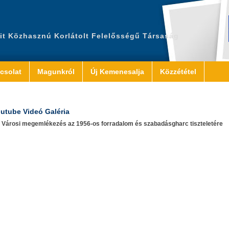
it Közhasznú Korlátolt Felelősségű Társaság
csolat
Magunkról
Új Kemenesalja
Közzététel
utube Videó Galéria
Városi megemlékezés az 1956-os forradalom és szabadásgharc tiszteletére