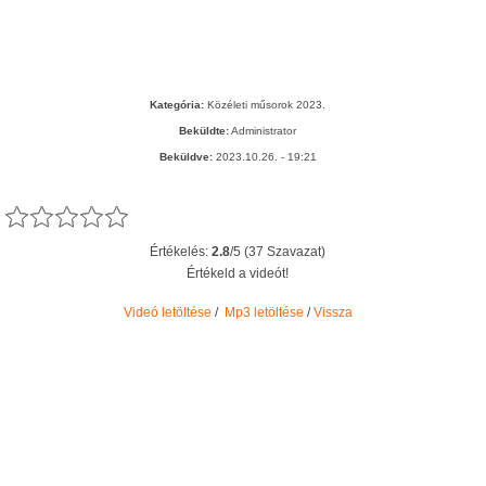
Kategória:
Közéleti műsorok 2023.
Beküldte:
Administrator
Beküldve:
2023.10.26. - 19:21
Értékelés:
2.8
/5 (37 Szavazat)
Értékeld a videót!
Videó letöltése
/
Mp3 letöltése
/
Vissza