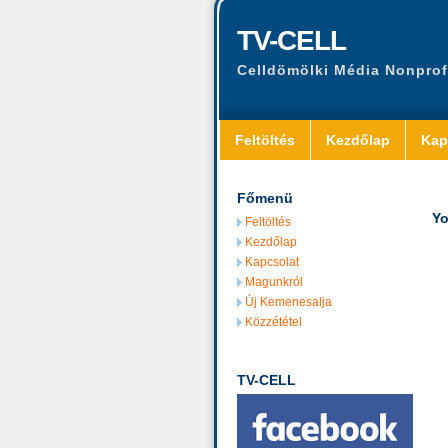
TV-CELL
Celldömölki Média Nonprof
Feltöltés
Kezdőlap
Kap
Főmenü
Yo
Feltöltés
Kezdőlap
Kapcsolat
Magunkról
Új Kemenesalja
Közzététel
TV-CELL