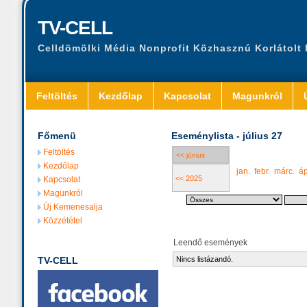
TV-CELL
Celldömölki Média Nonprofit Közhasznú Korlátolt
Feltöltés
Kezdőlap
Kapcsolat
Magunkról
Főmenü
Eseménylista - július 27
Feltöltés
<< június
Kezdőlap
jan.
febr.
márc.
áp
<< 2025
Kapcsolat
Magunkról
Új Kemenesalja
Közzététel
Leendő események
TV-CELL
Nincs listázandó.