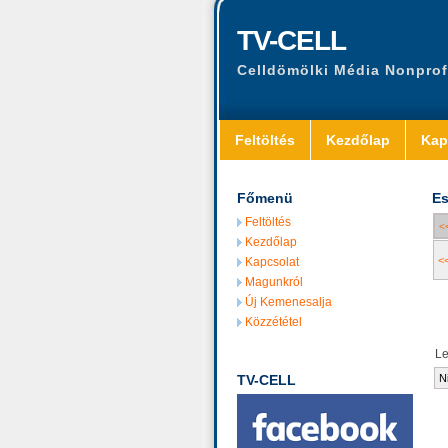
TV-CELL
Celldömölki Média Nonprof
Feltöltés
Kezdőlap
Kap
Főmenü
Es
Feltöltés
<
Kezdőlap
<
Kapcsolat
Magunkról
Új Kemenesalja
Közzététel
L
TV-CELL
N