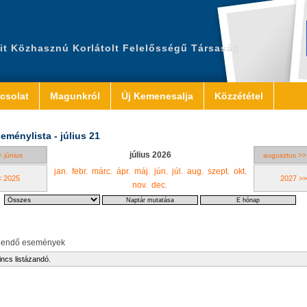
it Közhasznú Korlátolt Felelősségű Társaság
csolat
Magunkról
Új Kemenesalja
Közzététel
eménylista - július 21
július 2026
< június
augusztus >>
jan.
febr.
márc.
ápr.
máj.
jún.
júl.
aug.
szept.
okt.
< 2025
2027 >>
nov.
dec.
eendő események
incs listázandó.