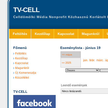
TV-CELL
Celldömölki Média Nonprofit Közhasznú Korlátolt
Feltöltés
Kezdőlap
Kapcsolat
Magunkról
Főmenü
Eseménylista - június 19
Feltöltés
<< május
Kezdőlap
jan.
febr.
márc.
áp
<< 2025
Kapcsolat
Magunkról
Új Kemenesalja
Közzététel
Leendő események
TV-CELL
Nincs listázandó.