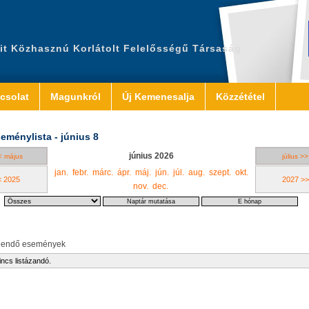
it Közhasznú Korlátolt Felelősségű Társaság
csolat
Magunkról
Új Kemenesalja
Közzététel
eménylista - június 8
június 2026
< május
július >>
jan.
febr.
márc.
ápr.
máj.
jún.
júl.
aug.
szept.
okt.
< 2025
2027 >>
nov.
dec.
eendő események
incs listázandó.