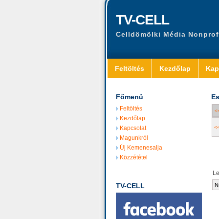
TV-CELL
Celldömölki Média Nonprof
Feltöltés
Kezdőlap
Kap
Főmenü
Es
Feltöltés
<
Kezdőlap
<
Kapcsolat
Magunkról
Új Kemenesalja
Közzététel
L
TV-CELL
N