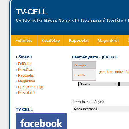
TV-CELL
Celldömölki Média Nonprofit Közhasznú Korlátolt
Feltöltés
Kezdőlap
Kapcsolat
Magunkról
Főmenü
Eseménylista - június 6
Feltöltés
<< május
Kezdőlap
jan.
febr.
márc.
áp
<< 2025
Kapcsolat
Magunkról
Új Kemenesalja
Közzététel
Leendő események
TV-CELL
Nincs listázandó.