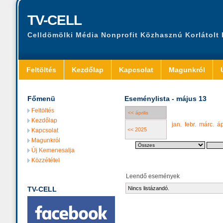
TV-CELL
Celldömölki Média Nonprofit Közhasznú Korlátolt
Feltöltés
Kezdőlap
Kapcsolat
Magunkról
Főmenü
Eseménylista - május 13
Feltöltés
<< április
Kezdőlap
jan.
febr.
márc.
áp
<< 2025
Kapcsolat
Magunkról
Új Kemenesalja
Közzététel
Leendő események
TV-CELL
Nincs listázandó.