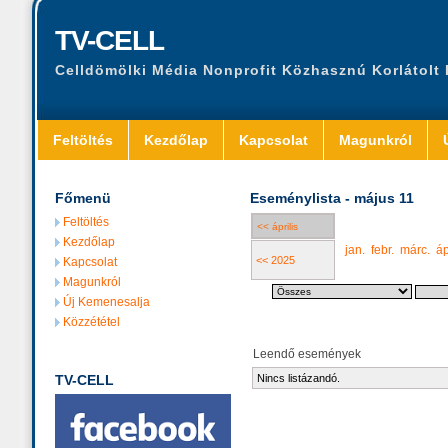
TV-CELL
Celldömölki Média Nonprofit Közhasznú Korlátolt
Feltöltés
Kezdőlap
Kapcsolat
Magunkról
Főmenü
Eseménylista - május 11
Feltöltés
<< április
Kezdőlap
jan.
febr.
márc.
áp
<< 2025
Kapcsolat
Magunkról
Új Kemenesalja
Közzététel
Leendő események
TV-CELL
Nincs listázandó.