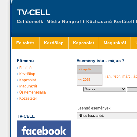
TV-CELL
Celldömölki Média Nonprofit Közhasznú Korlátolt
Feltöltés
Kezdőlap
Kapcsolat
Magunkról
Főmenü
Eseménylista - május 7
Feltöltés
<< április
Kezdőlap
jan.
febr.
márc.
áp
<< 2025
Kapcsolat
Magunkról
Új Kemenesalja
Közzététel
Leendő események
TV-CELL
Nincs listázandó.