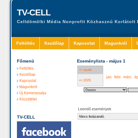
TV-CELL
Celldömölki Média Nonprofit Közhasznú Korlátolt
Feltöltés
Kezdőlap
Kapcsolat
Magunkról
Főmenü
Eseménylista - május 1
Feltöltés
<< április
Kezdőlap
jan.
febr.
márc.
áp
<< 2025
Kapcsolat
Magunkról
Új Kemenesalja
Közzététel
Leendő események
TV-CELL
Nincs listázandó.