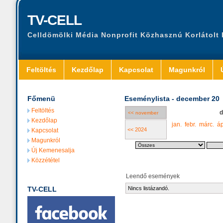
TV-CELL
Celldömölki Média Nonprofit Közhasznú Korlátolt
Feltöltés
Kezdőlap
Kapcsolat
Magunkról
Főmenü
Eseménylista - december 20
Feltöltés
d
<< november
Kezdőlap
jan.
febr.
márc.
áp
<< 2024
Kapcsolat
Magunkról
Új Kemenesalja
Közzététel
Leendő események
TV-CELL
Nincs listázandó.