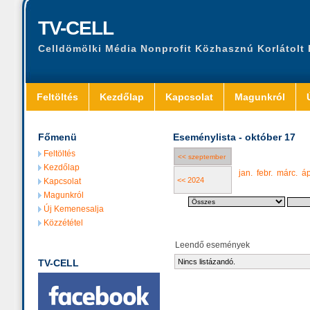
TV-CELL
Celldömölki Média Nonprofit Közhasznú Korlátolt
Feltöltés
Kezdőlap
Kapcsolat
Magunkról
Főmenü
Eseménylista - október 17
Feltöltés
<< szeptember
Kezdőlap
jan.
febr.
márc.
áp
<< 2024
Kapcsolat
Magunkról
Új Kemenesalja
Közzététel
Leendő események
TV-CELL
Nincs listázandó.