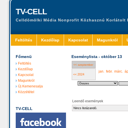
TV-CELL
Celldömölki Média Nonprofit Közhasznú Korlátolt
Feltöltés
Kezdőlap
Kapcsolat
Magunkról
Főmenü
Eseménylista - október 13
Feltöltés
<< szeptember
Kezdőlap
jan.
febr.
márc.
áp
<< 2024
Kapcsolat
Magunkról
Új Kemenesalja
Közzététel
Leendő események
TV-CELL
Nincs listázandó.