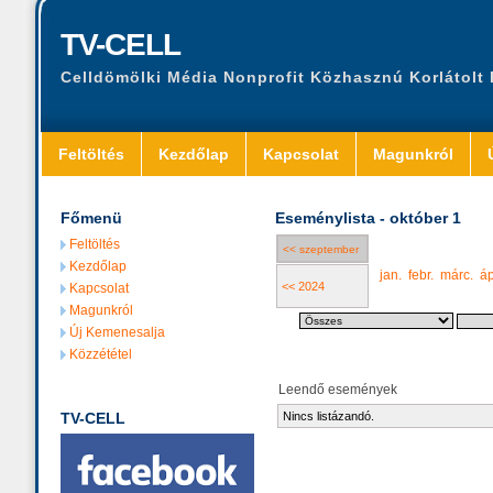
TV-CELL
Celldömölki Média Nonprofit Közhasznú Korlátolt
Feltöltés
Kezdőlap
Kapcsolat
Magunkról
Főmenü
Eseménylista - október 1
Feltöltés
<< szeptember
Kezdőlap
jan.
febr.
márc.
áp
<< 2024
Kapcsolat
Magunkról
Új Kemenesalja
Közzététel
Leendő események
TV-CELL
Nincs listázandó.