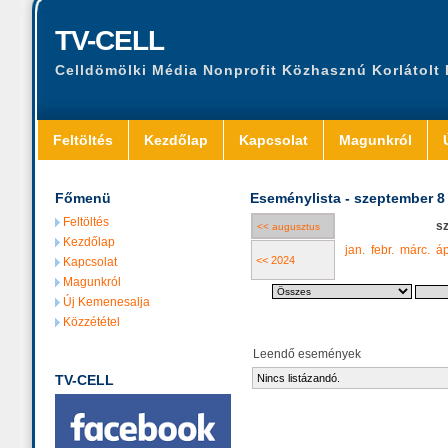
TV-CELL
Celldömölki Média Nonprofit Közhasznú Korlátolt
Feltöltés
Kezdőlap
Kapcsolat
Magunkról
Főmenü
Eseménylista - szeptember 8
Feltöltés
s
<< augusztus
Kezdőlap
jan.
febr.
márc.
áp
<< 2024
Kapcsolat
Magunkról
Új Kemenesalja
Közzététel
Leendő események
TV-CELL
Nincs listázandó.